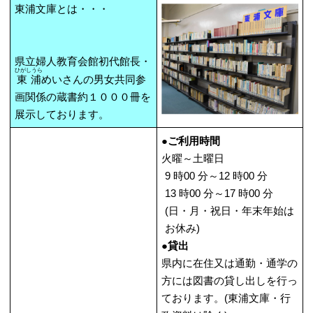
東浦文庫とは・・・
県立婦人教育会館初代館長・
ひがしうら
東浦
めいさんの男女共同参
画関係の蔵書約１０００冊を
展示しております。
●ご利用時間
火曜～土曜日
9 時00 分～12 時00 分
13 時00 分～17 時00 分
(日・月・祝日・年末年始は
お休み)
●貸出
県内に在住又は通勤・通学の
方には図書の貸し出しを行っ
ております。(東浦文庫・行