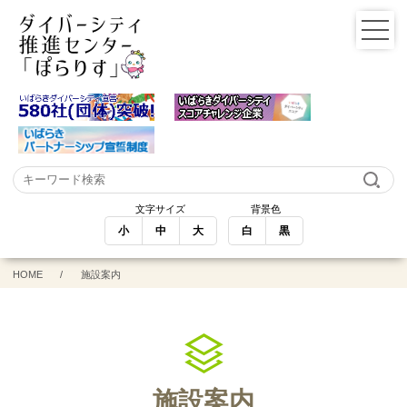
文字サイズ
背景色
小
中
大
白
黒
HOME
施設案内
施設案内