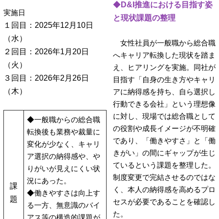
◆
D&I推進における目指す姿
実施日
と現状課題の整理
１回目：2025年12月10日
（水）
女性社員が一般職から総合職
２回目：2026年1月20日
へキャリア転換した現状を踏ま
（火）
え、ヒアリングを実施。同社が
３回目：2026年2月26日
目指す「自身の生き方やキャリ
（木）
アに納得感を持ち、自ら選択し
行動できる会社」という理想像
に対し、現場では総合職として
◆一般職からの総合職
の役割や成長イメージが不明確
転換後も業務や裁量に
であり、「働きやすさ」と「働
変化が少なく、キャリ
きがい」の間にギャップが生じ
ア選択の納得感や、や
ているという課題を整理した。
りがいが見えにくい状
制度変更で完結させるのではな
況にあった。
課
く、本人の納得感を高めるプロ
◆働きやすさは向上す
題
セスが必要であることを確認し
る一方、無意識のバイ
た。
アス等の構造的課題が