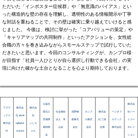
ただいた「インポスター症候群」や「無意識のバイアス」とい
った構造的な壁の存在を理解し、透明性のある情報開示や丁寧
な対話を重ねることで、その壁は確実に乗り越えていけると感
じました。 今後は、検討に挙がった「コアバリューの策定」や
「キャリアマップの共同制作」といったアクションを、女性総
合職の方々を巻き込みながらスモールステップで試行していた
だきたいと思います。今回のコンサルティングが、カンプロ様
が目指す「社員一人ひとりが自ら選択し行動できる会社」の実
現に向けた確かな土台となることを心より期待しております。
公益社
株式会
アズマ
株式会
株式会
団法人
社会福祉
浅野物
カンプ
株式会
ベジタブ
社ハー
ックス
社 abcdr
社
茨城県
法人 常
産株式
ロ株式
社 三友
ルテック
トコー
株式会
ug&phar
ふしち
薬剤師
山会
会社
会社
企画
株式会社
ポレイ
社
macare
ゃん
会
ション