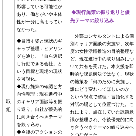
影響している可能性が
◆
現行施策の振り返りと優
あり、働きがいや主体
先テーマの絞り込み
性が十分に高まってい
なかった。
外部コンサルタントによる個
◆目指す姿と現状のギ
別キャリア面談の実施や、次年
ャップ整理：ヒアリン
度の女性活躍推進の目的整理な
グを通じ、「自ら選択
ど、現在進行中の取り組みにつ
し行動できる会社」と
いて共有を受けた。本支援を即
いう目標と現場の現状
時的な課題解決ではなく、現状
を可視化。
の施策を「何のために実施し、
◆現行施策の確認と方
誰にどう変わってほしいのか」
向性整理：現在進行中
という視点で整理・言語化する
取
のキャリア面談等を振
対話の場として位置づけた。こ
り返り、自社が優先的
組
れにより、点在していた課題意
に向き合うべきテーマ
識が整理され、今後優先的に向
を絞り込み。
き合うべきテーマの絞り込みへ
◆今後のアクションの
とつながった。