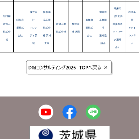
潮来市
株式会
扶桑薬
潮来市
株式会
朝日精
（男女共
昭和産
社
品工業
高橋興
工業団
社
密ゴム
鈴縫工業
株式会
同参画ネ
業株式
トレン
株式会
業株式
地
アクト
株式会
株式会社
社 諸岡
ットワー
会社
ディ茨
社 茨城
会社
連絡協
システ
社
ク連絡
城
工場
議会
ム
会）