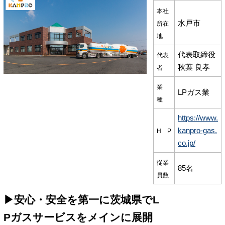
本社
水戸市
所在
地
代表取締役
代表
秋葉 良孝
者
業
LPガス業
種
https://www.
kanpro-gas.
H P
co.jp/
従業
85名
員数
▶安心・安全を第一に茨城県でL
Pガスサービスをメインに展開