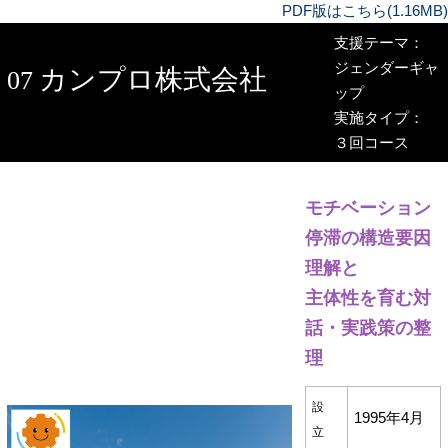
PDF版はこちら(1.16MB)
支援テーマ：
ジェンダーギャ
カンプロ株式会社
07
ップ
実施タイプ：
３回コース
モチベーション
停滞の構造要因
理解と
主体性を育む対
話・実践策の整
理
設
1995年4月
立