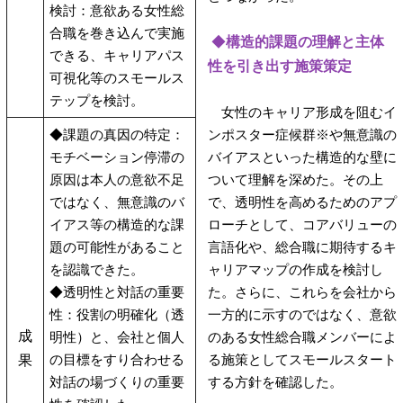
検討：意欲ある女性総
合職を巻き込んで実施
◆
構造的課題の理解と主体
できる、キャリアパス
性を引き出す施策策定
可視化等のスモールス
テップを検討。
女性のキャリア形成を阻むイ
◆課題の真因の特定：
ンポスター症候群※や無意識の
モチベーション停滞の
バイアスといった構造的な壁に
原因は本人の意欲不足
ついて理解を深めた。その上
ではなく、無意識のバ
で、透明性を高めるためのアプ
イアス等の構造的な課
ローチとして、コアバリューの
題の可能性があること
言語化や、総合職に期待するキ
を認識できた。
ャリアマップの作成を検討し
◆透明性と対話の重要
た。さらに、これらを会社から
性：役割の明確化（透
一方的に示すのではなく、意欲
成
明性）と、会社と個人
のある女性総合職メンバーによ
の目標をすり合わせる
る施策としてスモールスタート
果
対話の場づくりの重要
する方針を確認した。