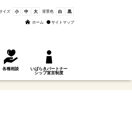
サイズ
小
中
大
背景色
白
黒
ホーム
サイトマップ
各種相談
いばらきパートナー
シップ宣言制度
旅」