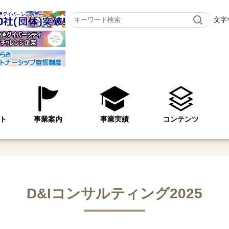
文字
ト
事業案内
事業実績
コンテンツ
イベント
ベント
企業・団体の方へ
県民・学校の方へ
市町村の方へ
Webゲーム「ダイバーシティへの
ダイバーシティ普及啓発動画
出前講座「ぽらりす教室」
ダイバーシティスコア
コンテンツ使用申込
広報紙「ぽらりす」
家庭の仕事Web版
啓発チラシ・資料
リーフレット
調査・報告
D&Iコンサルティング2025