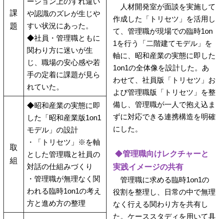
ーション上のすれ違い
人材開発室が面談を実施して
課
や認識のズレが生じや
作成した「トリセツ」を活用し
すい状況にあった。
題
て、管理職が現場での臨時1on
◆社員・管理職ともに
1を行う「二階建てモデル」を
関わり方に迷いが生
軸に、昭和産業の実態に即した
じ、職場の安心感や若
1on1の全体像を設計した。あ
手の定着に課題が見ら
わせて、社員版「トリセツ」お
れていた。
よび管理職版「トリセツ」を整
備し、管理職が一人で抱え込ま
◆昭和産業の実態に即
ずに対応できる連携構造を明確
した「昭和産業版1on1
にした。
モデル」の設計
・「トリセツ」※を軸
取
◆
管理職向けレクチャーと
とした管理職と社員の
組
対話の仕組みづくり
実践イメージの共有
・管理職が無理なく関
管理職に求める臨時1on1の
われる臨時1on1の考え
役割を整理し、日常の中で無理
方と進め方の整理
なく行える関わり方を共有し
た。ケーススタディを用いて具