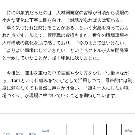
特に印象的だったのは、人材開発室の皆様が日頃から現場の
小さな変化に丁寧に目を向け、「対話があれば人は変わる」
「早く気づければ防げることがある」という実感を持っておら
れた点です。加えて、管理職の皆様もまた、近年の職場環境や
人材構成の変化を肌で感じており、「今のままではいけない」
「よりよい職場にしていきたい」というベクトルが人材開発室
と一致していたことが、強く印象に残りました。
今後は、運用を重ねる中で言葉ややり方を少しずつ磨きなが
ら、1on1という仕組みを“支え”として活用しつつ、最終的には制
度に頼らなくても自然に声をかけ合い、「誰も一人にしない職
場づくり」が現場に根づいていくことを期待しています。
公益社
株式会
アズマ
株式会
株式会