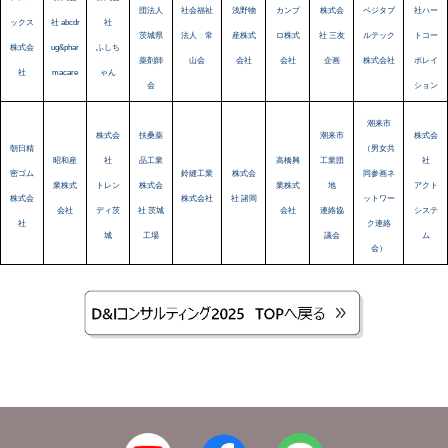
団法人
社会福祉
浅野物
カンプ
株式会
ベジタブ
社ハー
ックス
社 abcdr
社
茨城県
法人 常
産株式
ロ株式
社 三友
ルテック
トコー
株式会
ug&phar
ふしち
薬剤師
山会
会社
会社
企画
株式会社
ポレイ
社
macare
ゃん
会
ション
潮来市
株式会
扶桑薬
潮来市
株式会
朝日精
（男女共
昭和産
社
品工業
高橋興
工業団
社
密ゴム
鈴縫工業
株式会
同参画ネ
業株式
トレン
株式会
業株式
地
アクト
株式会
株式会社
社 諸岡
ットワー
会社
ディ茨
社 茨城
会社
連絡協
システ
社
ク連絡
城
工場
議会
ム
会）