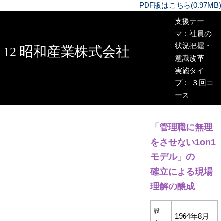
PDF版はこちら(0.97MB)
支援テー
マ：社員の
状況把握・
昭和産業株式会社
12
意識改革
実施タイ
プ： ３回コ
ース
「管理職に無理
をさせない1on1
モデル」の
確立による現場
理解の醸成
設
1964年8月