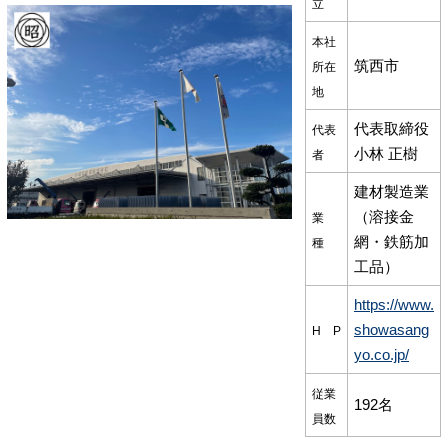
立
本社
筑西市
所在
地
代表取締役
代表
小林 正樹
者
建材製造業
（溶接金
業
網・鉄筋加
種
工品）
https://www.
showasang
H P
yo.co.jp/
従業
192名
員数