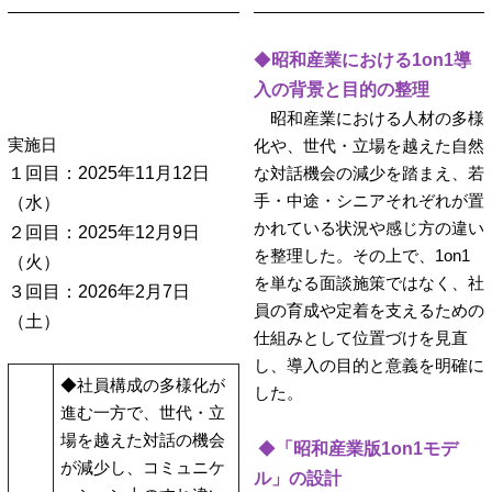
◆
昭和産業における1on1導
入の背景と目的の整理
昭和産業における人材の多様
実施日
化や、世代・立場を越えた自然
１回目：2025年11月12日
な対話機会の減少を踏まえ、若
手・中途・シニアそれぞれが置
（水）
かれている状況や感じ方の違い
２回目：2025年12月9日
を整理した。その上で、1on1
（火）
を単なる面談施策ではなく、社
３回目：2026年2月7日
員の育成や定着を支えるための
（土）
仕組みとして位置づけを見直
し、導入の目的と意義を明確に
◆社員構成の多様化が
した。
進む一方で、世代・立
場を越えた対話の機会
◆
「昭和産業版1on1モデ
が減少し、コミュニケ
ル」の設計