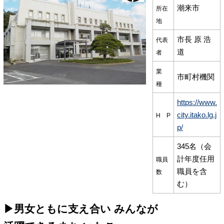
潮来市
所在
地
市長 原 浩
代表
道
者
業
市町村機関
種
https://www.
city.itako.lg.j
H P
p/
345名（会
計年度任用
職員
職員を含
数
む）
▶男女ともに支え合い みんなが