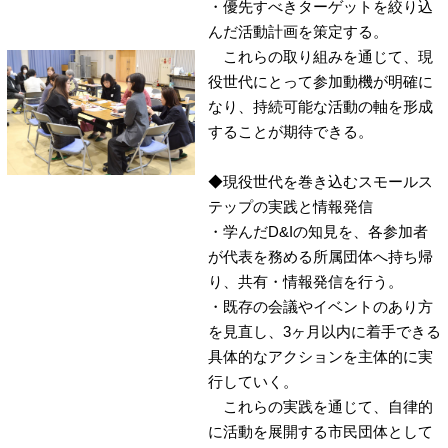
・優先すべきターゲットを絞り込
んだ活動計画を策定する。
これらの取り組みを通じて、現
役世代にとって参加動機が明確に
なり、持続可能な活動の軸を形成
することが期待できる。
◆現役世代を巻き込むスモールス
テップの実践と情報発信
・学んだD&Iの知見を、各参加者
が代表を務める所属団体へ持ち帰
り、共有・情報発信を行う。
・既存の会議やイベントのあり方
を見直し、3ヶ月以内に着手できる
具体的なアクションを主体的に実
行していく。
これらの実践を通じて、自律的
に活動を展開する市民団体として