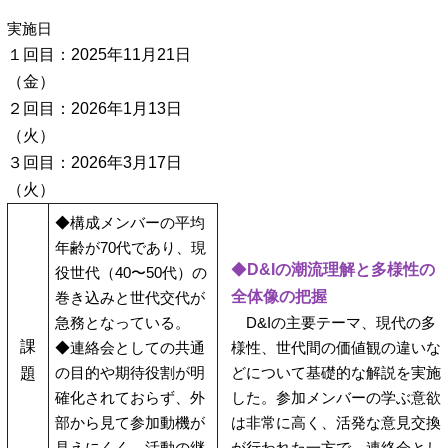
実施日
１回目：2025年11月21日
（金）
２回目：2026年1月13日
（火）
３回目：2026年3月17日
（火）
◆構成メンバーの平均
年齢が70代であり、現
◆
D&Iの潮流理解と多様性の
役世代（40〜50代）の
全体像の把握
巻き込みと世代交代が
急務となっている。
D&Iの主要テーマ、現代の多
課
◆連絡会としての共通
様性、世代間の価値観の違いな
の目的や期待役割が明
どについて基礎的な解説を実施
題
確化されておらず、外
した。参加メンバーの学ぶ意欲
部から見て参加動機が
は非常に高く、活発な意見交換
見えにくく、活動の継
が行われた一方で、連絡会とし