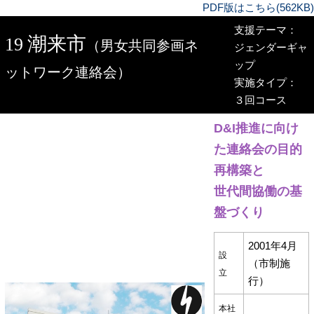
PDF版はこちら(562KB)
支援テーマ：
潮来市
19
（男女共同参画ネ
ジェンダーギャ
ップ
ットワーク連絡会）
実施タイプ：
３回コース
D&I推進に向け
た連絡会の目的
再構築と
世代間協働の基
盤づくり
2001年4月
設
（市制施
立
行）
本社