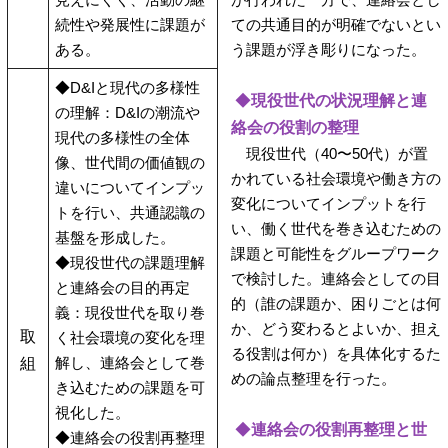
続性や発展性に課題が
ての共通目的が明確でないとい
ある。
う課題が浮き彫りになった。
◆D&Iと現代の多様性
◆
現役世代の状況理解と連
の理解：D&Iの潮流や
絡会の役割の整理
現代の多様性の全体
現役世代（40〜50代）が置
像、世代間の価値観の
かれている社会環境や働き方の
違いについてインプッ
変化についてインプットを行
トを行い、共通認識の
い、働く世代を巻き込むための
基盤を形成した。
課題と可能性をグループワーク
◆現役世代の課題理解
で検討した。連絡会としての目
と連絡会の目的再定
的（誰の課題か、困りごとは何
義：現役世代を取り巻
か、どう変わるとよいか、担え
取
く社会環境の変化を理
る役割は何か）を具体化するた
解し、連絡会として巻
組
めの論点整理を行った。
き込むための課題を可
視化した。
◆
連絡会の役割再整理と世
◆連絡会の役割再整理