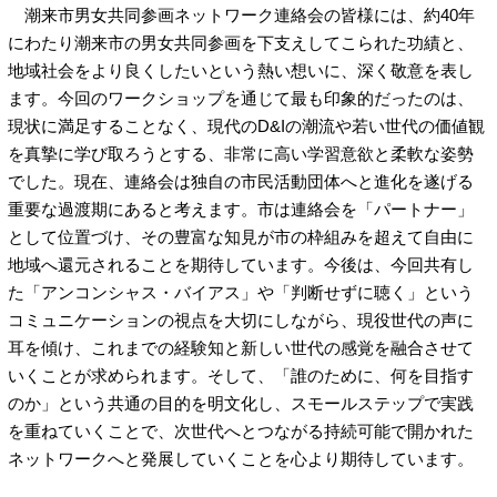
潮来市男女共同参画ネットワーク連絡会の皆様には、約40年
にわたり潮来市の男女共同参画を下支えしてこられた功績と、
地域社会をより良くしたいという熱い想いに、深く敬意を表し
ます。今回のワークショップを通じて最も印象的だったのは、
現状に満足することなく、現代のD&Iの潮流や若い世代の価値観
を真摯に学び取ろうとする、非常に高い学習意欲と柔軟な姿勢
でした。現在、連絡会は独自の市民活動団体へと進化を遂げる
重要な過渡期にあると考えます。市は連絡会を「パートナー」
として位置づけ、その豊富な知見が市の枠組みを超えて自由に
地域へ還元されることを期待しています。今後は、今回共有し
た「アンコンシャス・バイアス」や「判断せずに聴く」という
コミュニケーションの視点を大切にしながら、現役世代の声に
耳を傾け、これまでの経験知と新しい世代の感覚を融合させて
いくことが求められます。そして、「誰のために、何を目指す
のか」という共通の目的を明文化し、スモールステップで実践
を重ねていくことで、次世代へとつながる持続可能で開かれた
ネットワークへと発展していくことを心より期待しています。