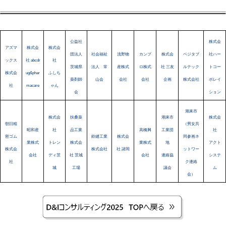
公益社
株式会
アズマ
株式会
株式会
団法人
社会福祉
浅野物
カンプ
株式会
ベジタブ
社ハー
ックス
社 abcdr
社
茨城県
法人 常
産株式
ロ株式
社 三友
ルテック
トコー
株式会
ug&phar
ふしち
薬剤師
山会
会社
会社
企画
株式会社
ポレイ
社
macare
ゃん
会
ション
潮来市
株式会
扶桑薬
潮来市
株式会
朝日精
（男女共
昭和産
社
品工業
高橋興
工業団
社
密ゴム
鈴縫工業
株式会
同参画ネ
業株式
トレン
株式会
業株式
地
アクト
株式会
株式会社
社 諸岡
ットワー
会社
ディ茨
社 茨城
会社
連絡協
システ
社
ク連絡
城
工場
議会
ム
会）