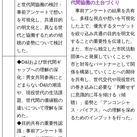
代間協働の土台づくり
と世代間協働の検討：
事前アンケートの結果を共有
事前アンケートで想い
し、多様な視点や想いを可視化
を可視化し、共通目的
した上で、優先するターゲット
の明文化と、異なる世
を絞り込み共通の目的を明文化
代と協働するための傾
することの重要性を伝達した。
聴の姿勢について検討
また、市から独立した市民活動
した。
団体へと発展していくことや、
◆D&Iおよび世代間ギ
市と対等なパートナーとして関
ャップへの理解の深
係を構築していくことへの期待
化：男女共同参画にと
を共有し、世代交代や現役世代
どまらないD&Iの潮流
の巻き込みに必要な「判断せず
や、現役世代の生活課
に意識的に耳を傾ける（傾
題、世代間の価値観の
聴）」姿勢と「アンコンシャ
違いについて理解を深
ス・バイアス」への理解を深め
めた。
るためのインプットを行った。
◆目的共有の重要性認
識：事前アンケート等