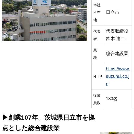
本社
日立市
所在
地
代表取締役
代表
鈴木 達二
者
業
総合建設業
種
https://www.
suzunui.co.j
H P
p
従業
180名
員数
▶創業107年。茨城県日立市を拠
点とした総合建設業