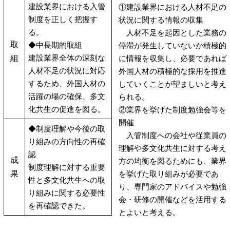
建設業界における入管
①建設業界における人材不足の
制度を正しく把握す
状況に関する情報の収集
る。
人材不足を起因とした業務の
取
◆中長期的取組
停滞が発生していないか積極的
建設業界全体の深刻な
組
に情報を収集し、必要であれば
人材不足の状況に対応
外国人材の積極的な採用を推進
するため、外国人材の
していくことが望ましいと考え
活躍の場の確保、多文
られる。
化共生の促進を図る。
②業界を挙げた制度勉強会等を
開催
◆制度理解や今後の取
入管制度への会社や従業員の
り組みの方向性の再確
理解や多文化共生に対する考え
認
成
方の均衡を図るためにも、業界
制度理解に対する重要
果
を挙げた取り組みが必要であ
性と多文化共生への取
り、専門家のアドバイスや勉強
り組みに関する必要性
会・研修の開催などを活用する
を再確認できた。
とよいと考える。