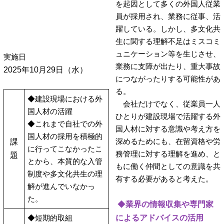
を起因として多くの外国人従業
員が採用され、業務に従事、活
躍している。しかし、多文化共
生に関する理解不足はミスコミ
ュニケーション等を生じさせ、
実施日
業務に支障が出たり、重大事故
2025年10月29日（水）
につながったりする可能性があ
る。
◆建設現場における外
会社だけでなく、従業員一人
国人材の活躍
ひとりが建設現場で活躍する外
◆これまで自社での外
国人材に対する意識や考え方を
国人材の採用を積極的
深めるためにも、在留資格や労
課
に行ってこなかったこ
務管理に対する理解を進め、と
題
とから、本質的な入管
もに働く仲間としての意識を共
制度や多文化共生の理
有する必要があると考えた。
解が進んでいなかっ
た。
◆
業界の情報収集や専門家
◆短期的取組
によるアドバイスの活用