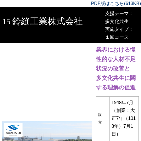
PDF版はこちら(613KB)
支援テーマ：
鈴縫工業株式会社
15
多文化共生
実施タイプ：
１回コース
業界における慢
性的な人材不足
状況の改善と
多文化共生に関
する理解の促進
1948年7月
（創業：大
設
正7年（191
立
8年）7月1
日）