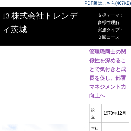
PDF版はこちら(467KB)
株式会社トレンデ
13
支援テーマ：
多様性理解
ィ茨城
実施タイプ：
３回コース
管理職同士の関
係性を深めるこ
とで気付きと成
長を促し、部署
マネジメント力
向上へ
設
1978年12月
立
本社