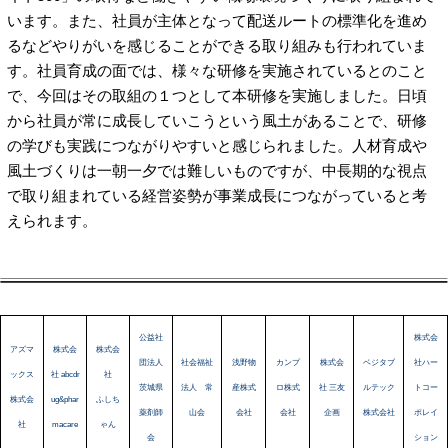
います。また、社員が主体となって配送ルートの標準化を進め
るなどやりがいを感じることができる取り組みも行われていま
す。社員育成の面では、様々な研修を実施されているとのこと
で、今回はその取組の１つとして本研修を実施しました。日頃
から社員が常に成長していこうという風土があることで、研修
の学びも実践につながりやすいと感じられました。人材育成や
風土づくりは一朝一夕では難しいものですが、中長期的な視点
で取り組まれている経営姿勢が事業成長につながっていると考
えられます。
公益社
株式会
アズマ
株式会
株式会
団法人
社会福祉
浅野物
カンプ
株式会
ベジタブ
社ハー
ックス
社 abcdr
社
茨城県
法人 常
産株式
ロ株式
社 三友
ルテック
トコー
株式会
ug&phar
ふしち
薬剤師
山会
会社
会社
企画
株式会社
ポレイ
社
macare
ゃん
会
ション