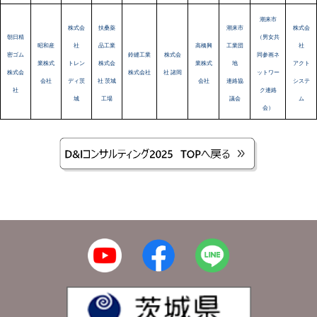
潮来市
株式会
扶桑薬
潮来市
株式会
朝日精
（男女共
昭和産
社
品工業
高橋興
工業団
社
密ゴム
鈴縫工業
株式会
同参画ネ
業株式
トレン
株式会
業株式
地
アクト
株式会
株式会社
社 諸岡
ットワー
会社
ディ茨
社 茨城
会社
連絡協
システ
社
ク連絡
城
工場
議会
ム
会）