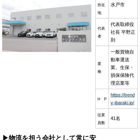
水戸市
所在
地
代表取締役
代表
社長 平野正
者
則
一般貨物自
動車運送
業
業、生保・
種
損保保険代
理店業等
https://trend
H P
y-ibaraki.jp/
従業
41名
員数
▶物流を担う会社として常に安