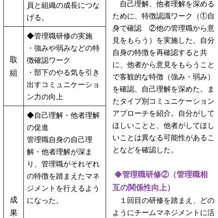
自己理解、他者理解を深める
員と組織の成長につな
ために、特徴認識ワーク（①自
げる。
身で確認 ②他の管理職から意
◆管理職研修の実施
見をもらう）を実施した。自分
・強みや弱みなどの特
自身の特徴を再確認すると共
取
徴確認ワーク
に、他者から意見をもらうこと
・部下のやる気を引き
組
で客観的な特徴（強み・弱み）
出すコミュニケーショ
を確認、自己理解を深めた。ま
ン力の向上
たタイプ別コミュニケーション
アプローチを紹介。自分がして
◆自己理解・他者理解
ほしいことと、他者がしてほし
の促進
いことは異なる可能性があるこ
管理職自身の自己理
となどを確認した。
解・他者理解が深ま
り、管理職がそれぞれ
◆
管理職研修②（管理職相
の特徴を踏まえたマネ
互の関係性向上）
ジメントを行えるよう
成
になった。
１回目の研修を踏まえ、どの
ようにチームマネジメントに活
果