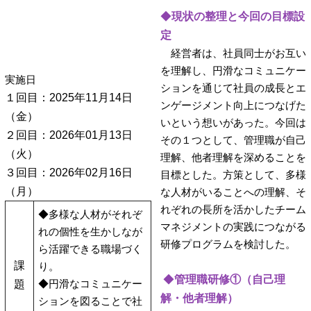
◆
現状の整理と今回の目標設
定
経営者は、社員同士がお互い
を理解し、円滑なコミュニケー
実施日
ションを通じて社員の成長とエ
１回目：2025年11月14日
ンゲージメント向上につなげた
（金）
いという想いがあった。今回は
２回目：2026年01月13日
その１つとして、管理職が自己
（火）
理解、他者理解を深めることを
３回目：2026年02月16日
目標とした。方策として、多様
（月）
な人材がいることへの理解、そ
れぞれの長所を活かしたチーム
◆多様な人材がそれぞ
マネジメントの実践につながる
れの個性を生かしなが
研修プログラムを検討した。
ら活躍できる職場づく
課
り。
◆
管理職研修①（自己理
◆円滑なコミュニケー
題
解・他者理解）
ションを図ることで社