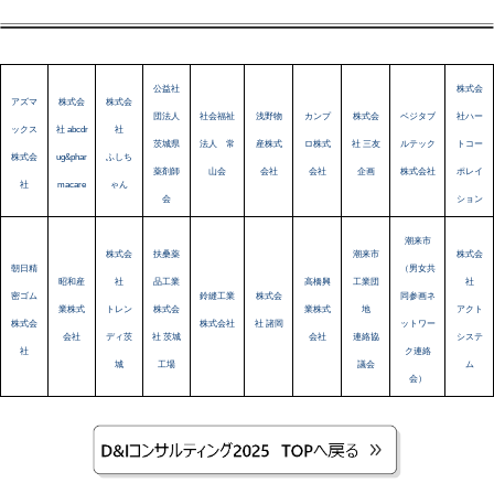
公益社
株式会
アズマ
株式会
株式会
団法人
社会福祉
浅野物
カンプ
株式会
ベジタブ
社ハー
ックス
社 abcdr
社
茨城県
法人 常
産株式
ロ株式
社 三友
ルテック
トコー
株式会
ug&phar
ふしち
薬剤師
山会
会社
会社
企画
株式会社
ポレイ
社
macare
ゃん
会
ション
潮来市
株式会
扶桑薬
潮来市
株式会
朝日精
（男女共
昭和産
社
品工業
高橋興
工業団
社
密ゴム
鈴縫工業
株式会
同参画ネ
業株式
トレン
株式会
業株式
地
アクト
株式会
株式会社
社 諸岡
ットワー
会社
ディ茨
社 茨城
会社
連絡協
システ
社
ク連絡
城
工場
議会
ム
会）