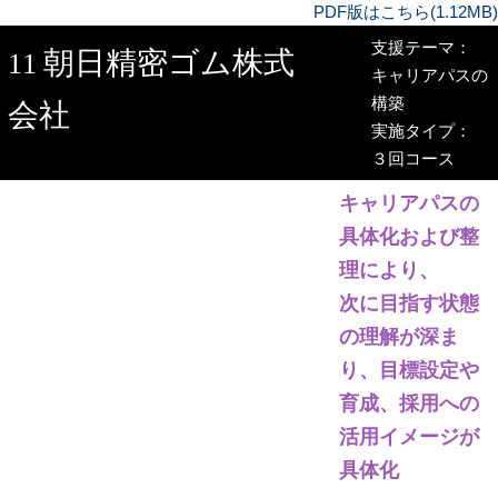
PDF版はこちら(1.12MB)
支援テーマ：
朝日精密ゴム株式
11
キャリアパスの
構築
会社
実施タイプ：
３回コース
キャリアパスの
具体化および整
理により、
次に目指す状態
の理解が深ま
り、目標設定や
育成、採用への
活用イメージが
具体化