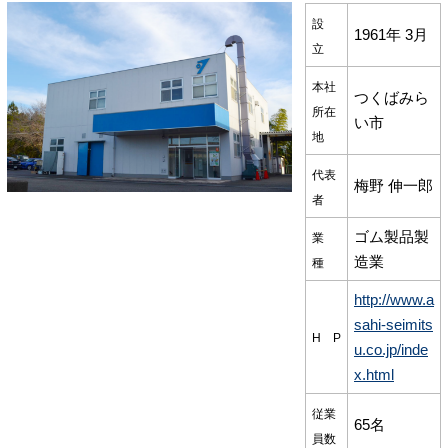
設
1961年 3月
立
本社
つくばみら
所在
い市
地
代表
梅野 伸一郎
者
ゴム製品製
業
造業
種
http://www.a
sahi-seimits
H P
u.co.jp/inde
x.html
従業
65名
員数