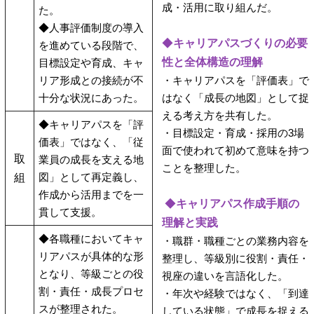
成・活用に取り組んだ。
た。
◆人事評価制度の導入
◆
キャリアパスづくりの必要
を進めている段階で、
性と全体構造の理解
目標設定や育成、キャ
リア形成との接続が不
・キャリアパスを「評価表」で
十分な状況にあった。
はなく「成長の地図」として捉
える考え方を共有した。
◆キャリアパスを「評
・目標設定・育成・採用の3場
価表」ではなく、「従
面で使われて初めて意味を持つ
取
業員の成長を支える地
ことを整理した。
図」として再定義し、
組
作成から活用までを一
◆
キャリアパス作成手順の
貫して支援。
理解と実践
◆各職種においてキャ
・職群・職種ごとの業務内容を
リアパスが具体的な形
整理し、等級別に役割・責任・
となり、等級ごとの役
視座の違いを言語化した。
割・責任・成長プロセ
・年次や経験ではなく、「到達
スが整理された。
している状態」で成長を捉える